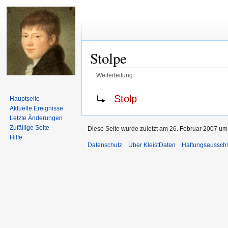
Stolpe
Weiterleitung
Zur
Zur
Weiterleitung nach:
Stolp
Hauptseite
Navigation
Suche
Aktuelle Ereignisse
springen
springen
Letzte Änderungen
Zufällige Seite
Diese Seite wurde zuletzt am 26. Februar 2007 um 
Hilfe
Datenschutz
Über KleistDaten
Haftungsaussch