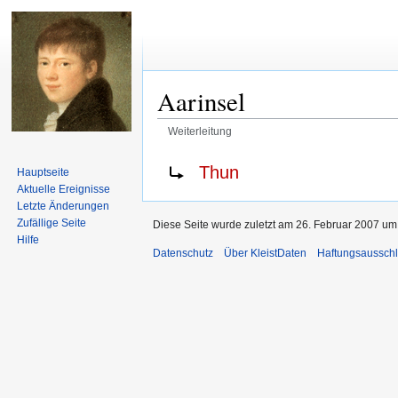
Aarinsel
Weiterleitung
Zur
Zur
Weiterleitung nach:
Thun
Hauptseite
Navigation
Suche
Aktuelle Ereignisse
springen
springen
Letzte Änderungen
Zufällige Seite
Diese Seite wurde zuletzt am 26. Februar 2007 um 
Hilfe
Datenschutz
Über KleistDaten
Haftungsaussch