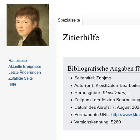
Spezialseite
Zitierhilfe
Zur
Zur
Hauptseite
Bibliografische Angaben f
Aktuelle Ereignisse
Navigation
Suche
Letzte Änderungen
springen
springen
Seitentitel: Znojmo
Zufällige Seite
Hilfe
Autor(en): KleistDaten-Bearbeite
Herausgeber:
KleistDaten,
.
Zeitpunkt der letzten Bearbeitu
Datum des Abrufs: 7. August 20
Permanente URL:
http://www.kl
Versionskennung: 5280