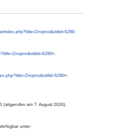
.de/index.php?title=Znojmo&oldid=5280
.
hp?title=Znojmo&oldid=5280
>.
ndex.php?title=Znojmo&oldid=5280
>
80
(abgerufen am 7. August 2026).
 Verfügbar unter: