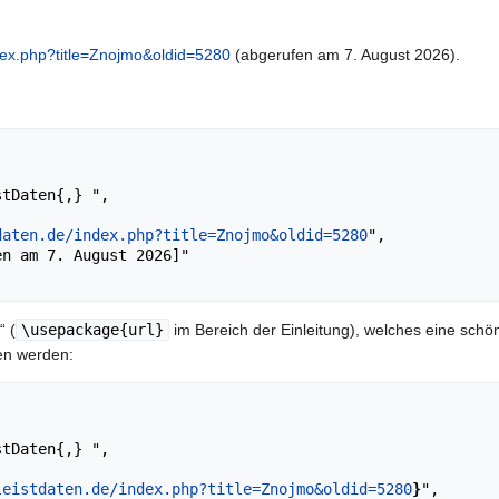
ndex.php?title=Znojmo&oldid=5280
(abgerufen am 7. August 2026).
daten.de/index.php?title=Znojmo&oldid=5280
",

“ (
\usepackage{url}
im Bereich der Einleitung), welches eine schön
en werden:
leistdaten.de/index.php?title=Znojmo&oldid=5280
}
",
