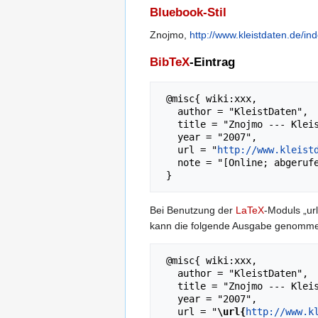
Bluebook-Stil
Znojmo,
http://www.kleistdaten.de/i
BibTeX
-Eintrag
 @misc{ wiki:xxx,

   author = "KleistDaten",

   title = "Znojmo --- KleistDaten{,} ",

   year = "2007",

   url = "
http://www.kleist
   note = "[Online; abgerufen am 7. August 2026]"

Bei Benutzung der
LaTeX
-Moduls „url
kann die folgende Ausgabe genomm
 @misc{ wiki:xxx,

   author = "KleistDaten",

   title = "Znojmo --- KleistDaten{,} ",

   year = "2007",

   url = "
\url{
http://www.k