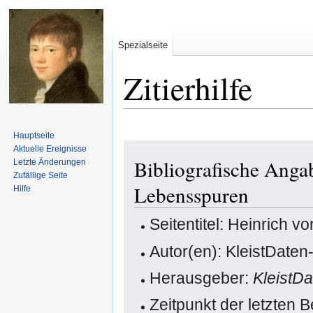
Spezialseite
Zitierhilfe
Hauptseite
Zur
Zur
Aktuelle Ereignisse
Bibliografische Angab
Letzte Änderungen
Navigation
Suche
Zufällige Seite
springen
springen
Lebensspuren
Hilfe
Seitentitel: Heinrich 
Autor(en): KleistDaten
Herausgeber:
KleistD
Zeitpunkt der letzten 