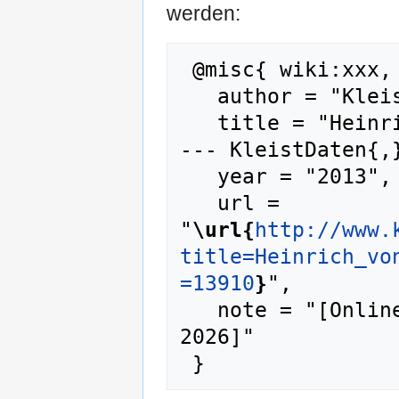
werden:
 @misc{ wiki:xxx,

   author = "KleistDaten",

   title = "Heinrich von Kleists Lebensspuren 
--- KleistDaten{,}
   year = "2013",

   url = 
"
\url{
http://www.
title=Heinrich_vo
=13910
}
",

   note = "[Online; abgerufen am 8. August 
2026]"
