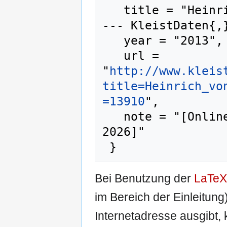
   title = "Heinrich von Kleists Lebensspuren 
--- KleistDaten{,}
   year = "2013",

   url = 
"
http://www.kleis
title=Heinrich_vo
=13910
",

   note = "[Online; abgerufen am 8. August 
2026]"

Bei Benutzung der
LaTeX
im Bereich der Einleitung
Internetadresse ausgibt