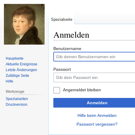
Spezialseite
Anmelden
Zur
Zur
Benutzername
Navigation
Suche
Hauptseite
springen
springen
Aktuelle Ereignisse
Passwort
Letzte Änderungen
Zufällige Seite
Hilfe
Angemeldet bleiben
Werkzeuge
Spezialseiten
Anmelden
Druckversion
Hilfe beim Anmelden
Passwort vergessen?