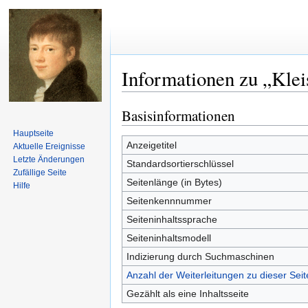
Informationen zu „Klei
Basisinformationen
Zur
Zur
Navigation
Suche
Hauptseite
springen
springen
Anzeigetitel
Aktuelle Ereignisse
Letzte Änderungen
Standardsortierschlüssel
Zufällige Seite
Seitenlänge (in Bytes)
Hilfe
Seitenkennnummer
Seiteninhaltssprache
Seiteninhaltsmodell
Indizierung durch Suchmaschinen
Anzahl der Weiterleitungen zu dieser Seit
Gezählt als eine Inhaltsseite