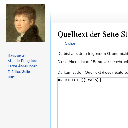
Quelltext der Seite S
←
Stolpe
Zur
Zur
Du bist aus dem folgenden Grund nicht 
Hauptseite
Navigation
Suche
Aktuelle Ereignisse
Diese Aktion ist auf Benutzer beschrän
springen
springen
Letzte Änderungen
Zufällige Seite
Du kannst den Quelltext dieser Seite b
Hilfe