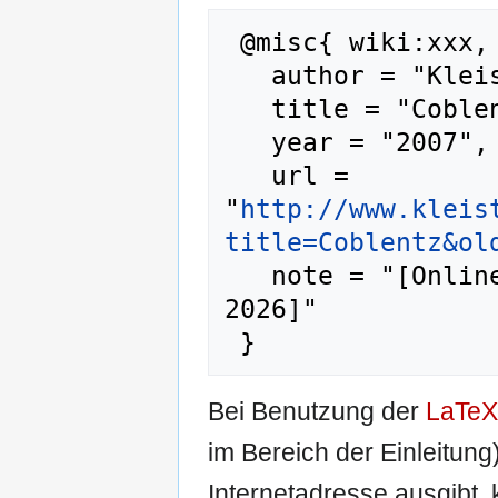
 @misc{ wiki:xxx,

   author = "KleistDaten",

   title = "Coblentz --- KleistDaten{,} ",

   year = "2007",

   url = 
"
http://www.kleis
title=Coblentz&ol
   note = "[Online; abgerufen am 9. August 
2026]"

Bei Benutzung der
LaTeX
im Bereich der Einleitung
Internetadresse ausgibt