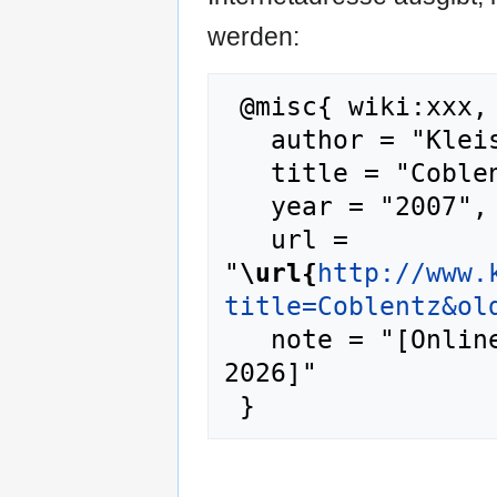
werden:
 @misc{ wiki:xxx,

   author = "KleistDaten",

   title = "Coblentz --- KleistDaten{,} ",

   year = "2007",

   url = 
"
\url{
http://www.
title=Coblentz&ol
   note = "[Online; abgerufen am 9. August 
2026]"
