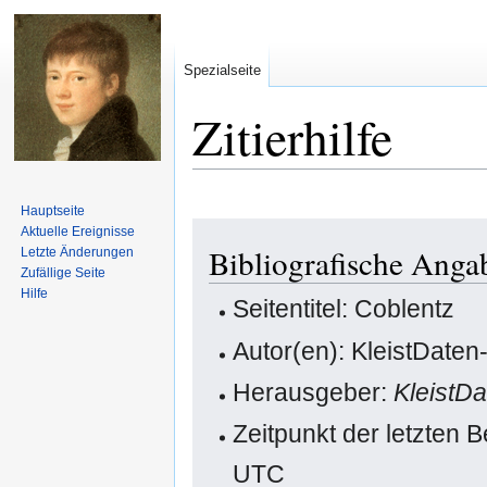
Spezialseite
Zitierhilfe
Hauptseite
Zur
Zur
Aktuelle Ereignisse
Bibliografische Anga
Letzte Änderungen
Navigation
Suche
Zufällige Seite
springen
springen
Hilfe
Seitentitel: Coblentz
Autor(en): KleistDaten
Herausgeber:
KleistD
Zeitpunkt der letzten 
UTC