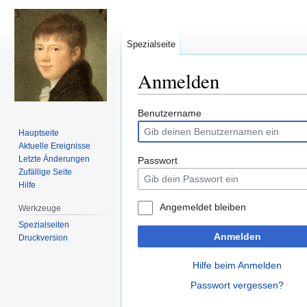
Spezialseite
Anmelden
Zur
Zur
Benutzername
Navigation
Suche
Hauptseite
springen
springen
Aktuelle Ereignisse
Letzte Änderungen
Passwort
Zufällige Seite
Hilfe
Angemeldet bleiben
Werkzeuge
Spezialseiten
Anmelden
Druckversion
Hilfe beim Anmelden
Passwort vergessen?