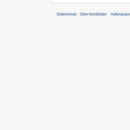
Datenschutz
Über KleistDaten
Haftungsau