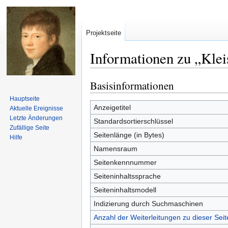
Projektseite
Informationen zu „Klei
Basisinformationen
Zur
Zur
Navigation
Suche
Hauptseite
springen
springen
Anzeigetitel
Aktuelle Ereignisse
Letzte Änderungen
Standardsortierschlüssel
Zufällige Seite
Seitenlänge (in Bytes)
Hilfe
Namensraum
Seitenkennnummer
Seiteninhaltssprache
Seiteninhaltsmodell
Indizierung durch Suchmaschinen
Anzahl der Weiterleitungen zu dieser Seit